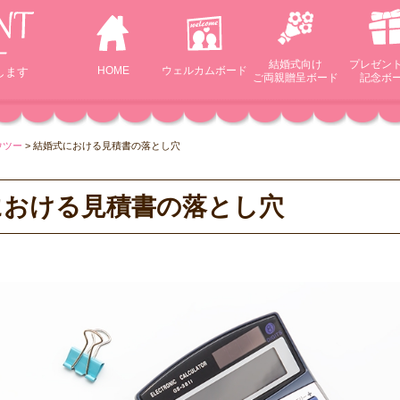
結婚式向け
プレゼン
HOME
ウェルカム
ボード
します
ご両親贈呈ボード
記念ボ
ウツー
>
結婚式における見積書の落とし穴
における見積書の落とし穴