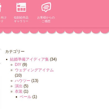
ト向け
似顔絵作品
お客様からの
ード
ギャラリー
ご感想
カテゴリー
結婚準備アイディア集
(34)
DIY
(9)
ウェディングアイテム
(10)
ハウツー
(13)
演出
(5)
衣装
(1)
ベール
(1)