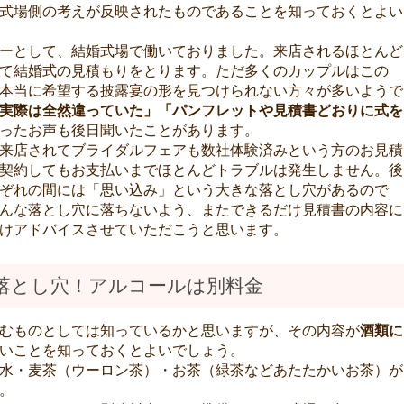
式場側の考えが反映されたものであることを知っておくとよい
ーとして、結婚式場で働いておりました。来店されるほとんど
て結婚式の見積もりをとります。ただ多くのカップルはこの
本当に希望する披露宴の形を見つけられない方々が多いようで
実際は全然違っていた」「パンフレットや見積書どおりに式を
ったお声も後日聞いたことがあります。
来店されてブライダルフェアも数社体験済みという方のお見積
契約してもお支払いまでほとんどトラブルは発生しません。後
ぞれの間には「思い込み」という大きな落とし穴があるので
んな落とし穴に落ちないよう、またできるだけ見積書の内容に
けアドバイスさせていただこうと思います。
落とし穴！アルコールは別料金
むものとしては知っているかと思いますが、その内容が
酒類に
いことを知っておくとよいでしょう。
水・麦茶（ウーロン茶）・お茶（緑茶などあたたかいお茶）が
。