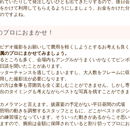
れていたりして発注しないひとも出てきたりするので、後日会
をかけて利用してもらえるようにしましょう。お金をかけた分
のですよね。
のプロにおまかせ！
ビデオ撮影をお願いして費用を軽くしようとするお考えも良く
属のプロにまかせてみましょう。
るところも多く、会場内もアングルがうまくいかなくてピンボ
日談を聞いたことがあります。
ッターチャンスを逃してしまいますし、大人数をフレームに収
用した撮影法が必要になります。
の方は食事も雰囲気も全く楽しむことができません。しかし専
出のタイミングも考えながらベストな写真を残すことができま
カメラマンと言えます。披露宴の予定がない平日昼間の式場
照明の動きを調整するスタッフとともに、どこがベストポジシ
の練習場となっています。そういった動きがあるからこそ思い
ますので、腕前は金額に保障されていると割り切ってプロにお