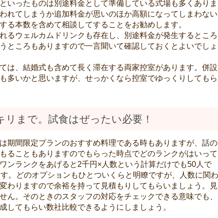
といったものは別途料金として準備している式場も多くありま
われてしまうか追加料金が思いのほか高額になってしまわない
する本数を含めて相談してすることをお勧めします。
れるウェルカムドリンクも存在し、別途料金が発生するところ
うところもありますので一言聞いて確認しておくとよいでしょ
ては、結婚式も含めて長く滞在する両家控室があります。併設
も多いかと思いますが、せっかくなら控室でゆっくりしてもら
キリまで。試食はぜったい必要！
は期間限定プランのおすすめ料理である時もありますが、話の
もることもありますのでもらった時点でどのランクがはいって
ワンランクをあげると2千円×人数という計算だけでも50人で
ます。どのオプションもひとついくらと明瞭ですが、人数に関
変わりますので余裕を持って見積もりしてもらいましょう。見
せん。そのときのスタッフの対応をチェックできる意味でも、
成してもらい数社比較できるようにしましょう。