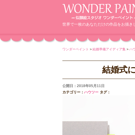
世界で一枚のあなただけの作品をお描き
ワンダーペイント
>
結婚準備アイディア集
>
ハ
結婚式
公開日：2018年05月11日
カテゴリー：
ハウツー
タグ：