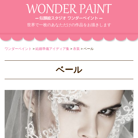
世界で一枚のあなただけの作品をお描きします
ワンダーペイント
>
結婚準備アイディア集
>
衣装
>
ベール
ベール