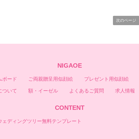
は？
ィンググッズリス
どうやって頼めば
ト
いい？
次のページ
NIGAOE
ムボード
ご両親贈呈用似顔絵
プレゼント用似顔絵
について
額・イーゼル
よくあるご質問
求人情報
CONTENT
ウェディングツリー無料テンプレート