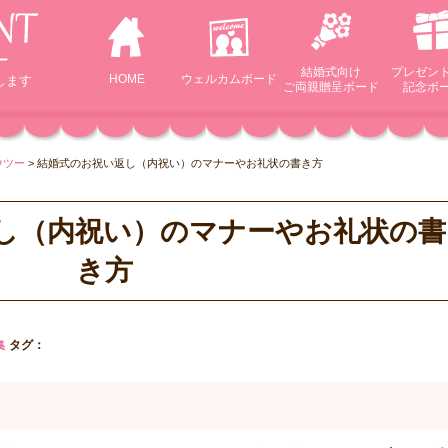
結婚式向け
プレゼン
HOME
ウェルカム
ボード
します
ご両親贈呈ボード
記念ボ
ウツー
>
結婚式のお祝い返し（内祝い）のマナーやお礼状の書き方
し（内祝い）のマナーやお礼状の書
き方
集
タグ：