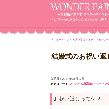
世界で一枚のあなただけの作品をお描き
ワンダーペイント
>
結婚準備アイディア集
>
ハ
結婚式のお祝い返
公開日：2017年05月10日
カテゴリー：
ハウツー
,
結婚準備アイディア
お祝い返しって何？