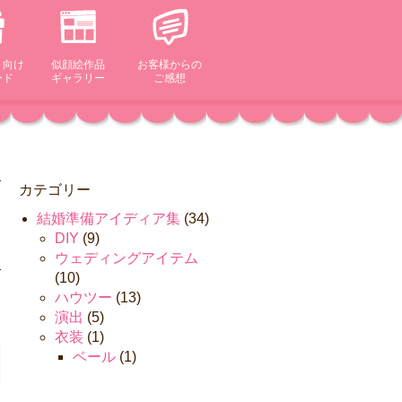
ト向け
似顔絵作品
お客様からの
ード
ギャラリー
ご感想
カテゴリー
結婚準備アイディア集
(34)
DIY
(9)
ウェディングアイテム
(10)
ハウツー
(13)
演出
(5)
衣装
(1)
ベール
(1)