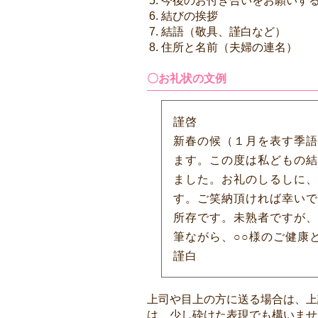
今後のお付き合いをお願いす
結びの挨拶
結語（敬具、謹白など）
住所と名前（夫婦の連名）
〇お礼状の文例
謹啓
新春の候（１月を表す季語
ます。この度は私どもの結
ました。お礼のしるしに、
す。ご笑納頂ければ幸いで
所存です。未熟者ですが、
筆ながら、○○様のご健康
謹白
上司や目上の方に送る場合は、上
は、少し砕けた