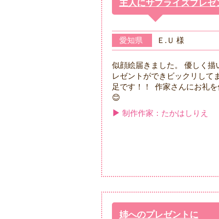
主人にサプライズプレゼ
愛知県
Ｅ.Ｕ 様
似顔絵届きました。 優しく描
レゼントができビックリしてま
足です！！ 作家さんにお礼を
😊
制作作家：たかはしりえ
姉へのプレゼントに