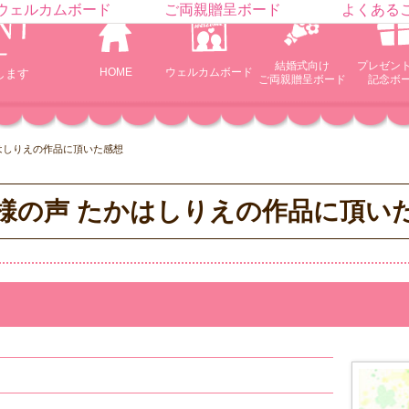
ウェルカムボード
ご両親贈呈ボード
よくある
結婚式向け
プレゼン
HOME
ウェルカム
ボード
します
ご両親贈呈ボード
記念ボ
はしりえの作品に頂いた感想
様の声 たかはしりえの作品に頂い