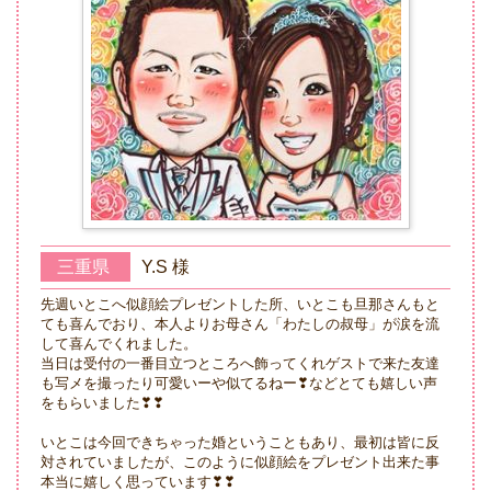
三重県
Y.S 様
先週いとこへ似顔絵プレゼントした所、いとこも旦那さんもと
ても喜んでおり、本人よりお母さん「わたしの叔母」が涙を流
して喜んでくれました。
当日は受付の一番目立つところへ飾ってくれゲストで来た友達
も写メを撮ったり可愛いーや似てるねー❣などとても嬉しい声
をもらいました❣❣
いとこは今回できちゃった婚ということもあり、最初は皆に反
対されていましたが、このように似顔絵をプレゼント出来た事
本当に嬉しく思っています❣❣