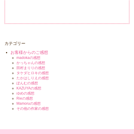
カテゴリー
お客様からのご感想
madokaの感想
かっちゃんの感想
田村まりりの感想
タケダヒロキの感想
たかはしりえの感想
ぽんむの感想
KAZUYAの感想
ゆめの感想
Rieの感想
Mamoruの感想
その他の作家の感想