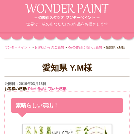
世界で一枚のあなただけの作品をお描きします
ワンダーペイント
>
お客様からのご感想
>
Rieの作品に頂いた感想
>
愛知県 Y.M様
愛知県 Y.M様
公開日：2019年03月18日
お客様の感想:
Rieの作品に頂いた感想
。
素晴らしい演出！