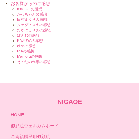
お客様からのご感想
madokaの感想
かっちゃんの感想
田村まりりの感想
タケダヒロキの感想
たかはしりえの感想
ぽんむの感想
KAZUYAの感想
ゆめの感想
Rieの感想
Mamoruの感想
その他の作家の感想
NIGAOE
HOME
似顔絵ウェルカムボード
ご両親贈呈用似顔絵