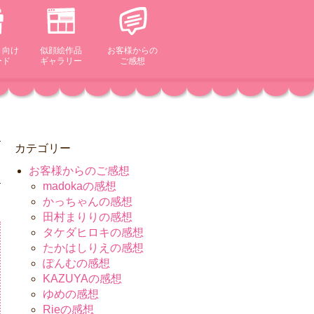
ト向け
似顔絵作品
お客様からの
ード
ギャラリー
ご感想
カテゴリー
お客様からのご感想
madokaの感想
かっちゃんの感想
田村まりりの感想
タケダヒロキの感想
たかはしりえの感想
ぽんむの感想
KAZUYAの感想
ゆめの感想
Rieの感想