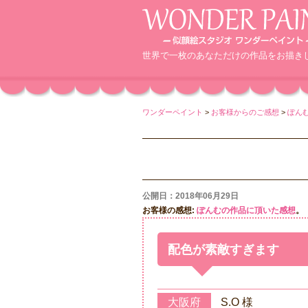
世界で一枚のあなただけの作品をお描き
ワンダーペイント
>
お客様からのご感想
>
ぽん
公開日：2018年06月29日
お客様の感想:
ぽんむの作品に頂いた感想
。
配色が素敵すぎます
大阪府
S.O 様