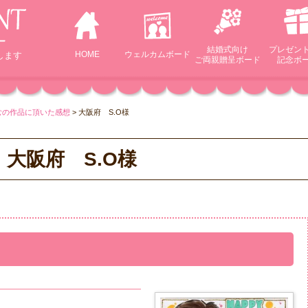
結婚式向け
プレゼン
HOME
ウェルカム
ボード
します
ご両親贈呈ボード
記念ボ
むの作品に頂いた感想
>
大阪府 S.O様
大阪府 S.O様