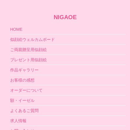
NIGAOE
HOME
似顔絵ウェルカムボード
ご両親贈呈用似顔絵
プレゼント用似顔絵
作品ギャラリー
お客様の感想
オーダーについて
額・イーゼル
よくあるご質問
求人情報