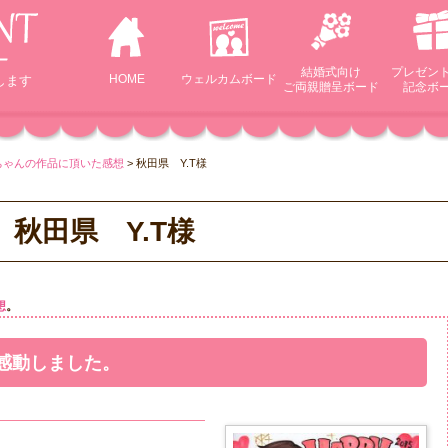
結婚式向け
プレゼン
HOME
ウェルカム
ボード
します
ご両親贈呈ボード
記念ボ
ちゃんの作品に頂いた感想
>
秋田県 Y.T様
秋田県 Y.T様
想
。
感動しました。