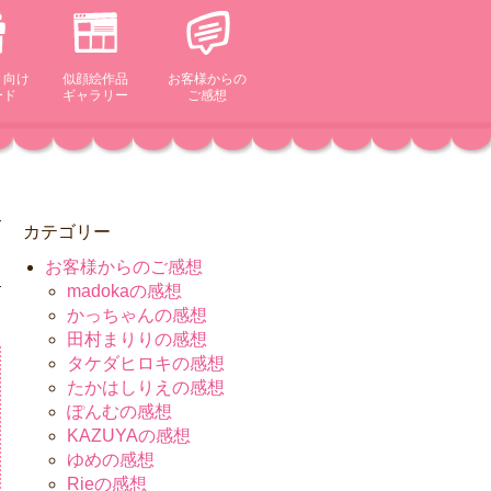
ト向け
似顔絵作品
お客様からの
ード
ギャラリー
ご感想
カテゴリー
お客様からのご感想
madokaの感想
かっちゃんの感想
田村まりりの感想
タケダヒロキの感想
たかはしりえの感想
ぽんむの感想
KAZUYAの感想
ゆめの感想
Rieの感想