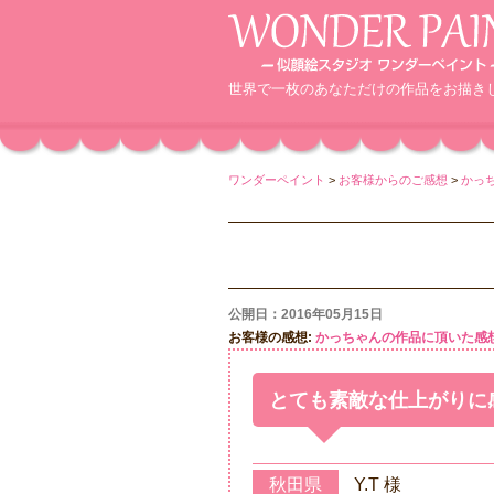
世界で一枚のあなただけの作品をお描き
ワンダーペイント
>
お客様からのご感想
>
かっ
公開日：2016年05月15日
お客様の感想:
かっちゃんの作品に頂いた感
とても素敵な仕上がりに
秋田県
Y.T 様