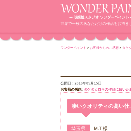
世界で一枚のあなただけの作品をお描き
ワンダーペイント
>
お客様からのご感想
>
タケ
公開日：2016年05月15日
お客様の感想:
タケダヒロキの作品に頂いた
凄いクオリティの高い仕
埼玉県
M.T 様