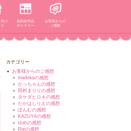
ト向け
似顔絵作品
お客様からの
ード
ギャラリー
ご感想
カテゴリー
お客様からのご感想
madokaの感想
かっちゃんの感想
田村まりりの感想
タケダヒロキの感想
たかはしりえの感想
ぽんむの感想
KAZUYAの感想
ゆめの感想
Rieの感想