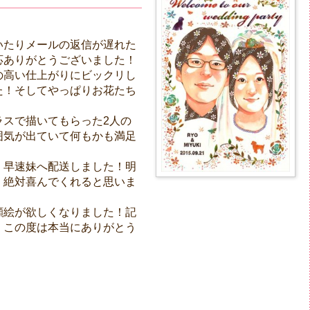
いたりメールの返信が遅れた
応ありがとうございました！
の高い仕上がりにビックリし
た！そしてやっぱりお花たち
！
ラスで描いてもらった2人の
囲気が出ていて何もかも満足
、早速妹へ配送しました！明
！絶対喜んでくれると思いま
顔絵が欲しくなりました！記
！この度は本当にありがとう