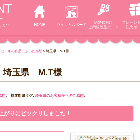
結婚式向け
プレゼン
HOME
ウェルカム
ボード
します
ご両親贈呈ボード
記念ボ
ダヒロキの作品に頂いた感想
>
埼玉県 M.T様
埼玉県 M.T様
感想
。 都道府県タグ:
埼玉県のお客様からのご感想
。
上がりにビックリしました！