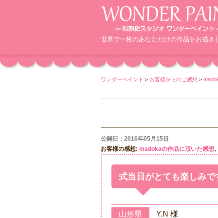
世界で一枚のあなただけの作品をお描き
ワンダーペイント
>
お客様からのご感想
>
mad
公開日：2016年05月15日
お客様の感想:
madokaの作品に頂いた感想
式当日がとても楽しみで
山形県
Y.N 様