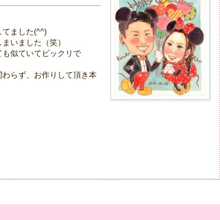
ました(^^)
しまいました（笑）
ても似ていてビックリで
関わらず、お作りして頂き本
。
。