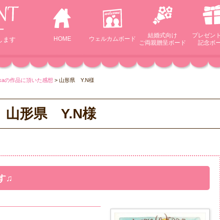
結婚式向け
プレゼン
HOME
ウェルカム
ボード
します
ご両親贈呈ボード
記念ボ
okaの作品に頂いた感想
>
山形県 Y.N様
山形県 Y.N様
。
す♫