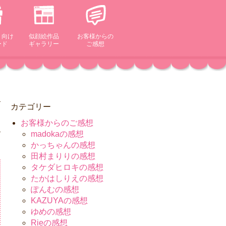
ト向け
似顔絵作品
お客様からの
ード
ギャラリー
ご感想
カテゴリー
お客様からのご感想
madokaの感想
かっちゃんの感想
田村まりりの感想
タケダヒロキの感想
たかはしりえの感想
ぽんむの感想
KAZUYAの感想
ゆめの感想
Rieの感想