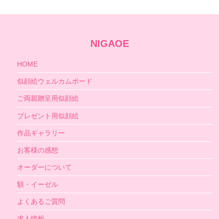
NIGAOE
HOME
似顔絵ウェルカムボード
ご両親贈呈用似顔絵
プレゼント用似顔絵
作品ギャラリー
お客様の感想
オーダーについて
額・イーゼル
よくあるご質問
求人情報