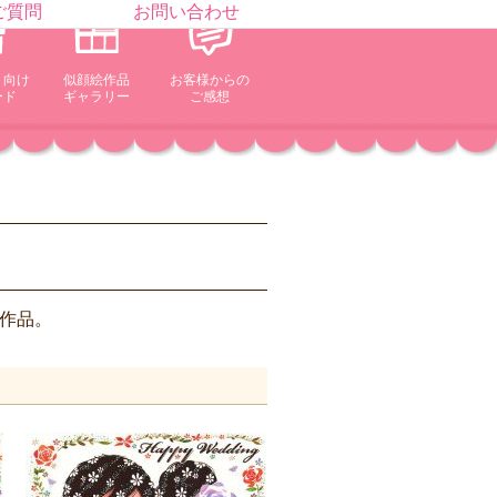
ご質問
お問い合わせ
ト向け
似顔絵作品
お客様からの
ード
ギャラリー
ご感想
作品。