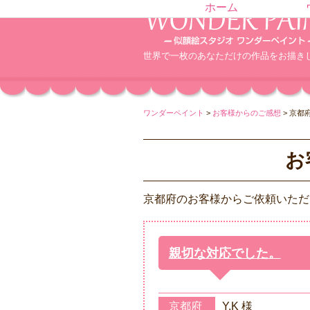
ホーム
世界で一枚のあなただけの作品をお描き
ワンダーペイント
>
お客様からのご感想
>
京都
お
京都府のお客様からご依頼いただ
親切な対応でした。
京都府
Y,K 様