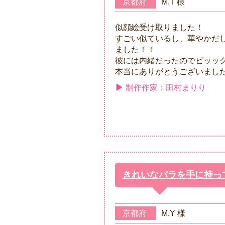
京都府
M.T 様
似顔絵受け取りました！
すごい似ているし、華やかだ
ました！！
彼には内緒だったのでビッッ
本当にありがとうございました(*
制作作家：田村まりり
きれいなバラを手に持っ
京都府
M.Y 様