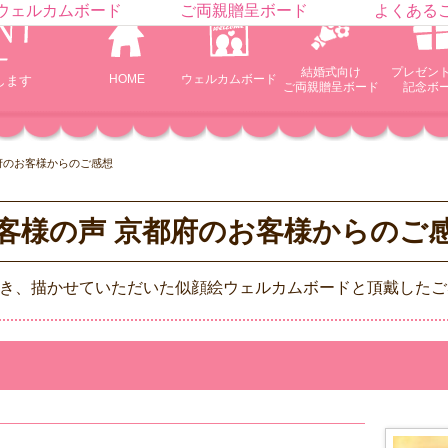
ウェルカムボード
ご両親贈呈ボード
よくある
結婚式向け
プレゼン
HOME
ウェルカム
ボード
します
ご両親贈呈ボード
記念ボ
府のお客様からのご感想
客様の声 京都府のお客様からのご
き、描かせていただいた似顔絵ウェルカムボードと頂戴したご