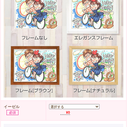
イーゼル
必須
¥0