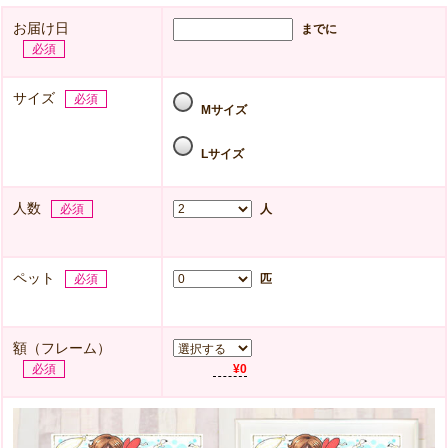
お届け日
までに
必須
サイズ
必須
Mサイズ
Lサイズ
人数
必須
人
ペット
必須
匹
額（フレーム）
必須
¥0