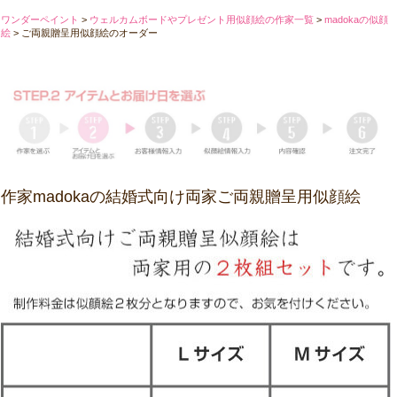
ワンダーペイント
>
ウェルカムボードやプレゼント用似顔絵の作家一覧
>
madokaの似顔
絵
>
ご両親贈呈用似顔絵のオーダー
作家madokaの結婚式向け両家ご両親贈呈用似顔絵